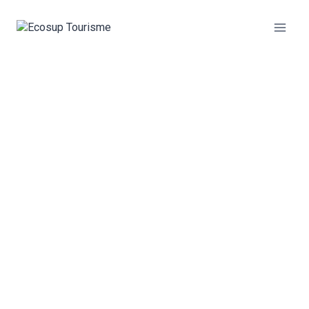
DEVENIR
PARTENAIRE
D'ECOSUP
TOURISME