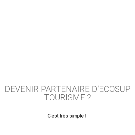
EcoSup Tourisme est au coeur des entreprises et
vous propose d'intéragir sous différentes formes
possibles.
DEVENIR PARTENAIRE D'ECOSUP
TOURISME ?
C’est très simple !